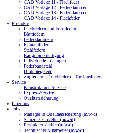
CAD Vorlage 11 - Flachfeder
CAD Vorlage 12 - Federklammer
CAD Vorlage 13 - Federklammer
CAD Vorlage 14 - Flachfeder
Produkte
Flachfedern und Formfedern
Blattfedern
Federklammern
Kontaktfedern
Stahlfedern
Baugruppenfertigung
Individuelle Lösungen
Federbandstahl
Drahtbiegeteile
Zugfedern · Druckfedern · Torsionsfedern
Service
Konstruktions-Service
Express-Service
Qualitätssicherung
Über uns
Jobs
Manager:in Qualitätssicherung (m/w/d)
Stanzer / Einsteller (m/w/d)
Produktionshelfer (m/w/d)
Technischer Mitarbeiter (m/w/d)