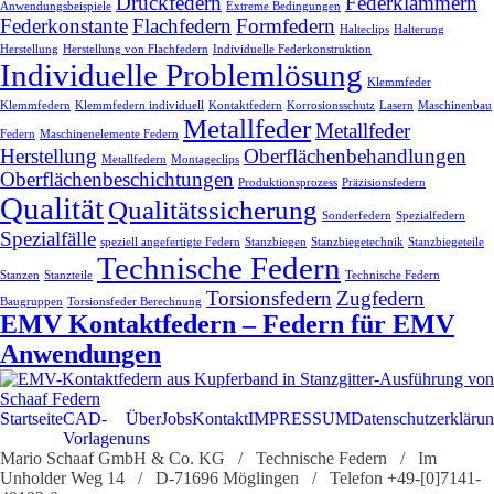
Druckfedern
Federklammern
Anwendungsbeispiele
Extreme Bedingungen
Federkonstante
Flachfedern
Formfedern
Halteclips
Halterung
Herstellung
Herstellung von Flachfedern
Individuelle Federkonstruktion
Individuelle Problemlösung
Klemmfeder
Klemmfedern
Klemmfedern individuell
Kontaktfedern
Korrosionsschutz
Lasern
Maschinenbau
Metallfeder
Metallfeder
Federn
Maschinenelemente Federn
Herstellung
Oberflächenbehandlungen
Metallfedern
Montageclips
Oberflächenbeschichtungen
Produktionsprozess
Präzisionsfedern
Qualität
Qualitätssicherung
Sonderfedern
Spezialfedern
Spezialfälle
speziell angefertigte Federn
Stanzbiegen
Stanzbiegetechnik
Stanzbiegeteile
Technische Federn
Stanzen
Stanzteile
Technische Federn
Torsionsfedern
Zugfedern
Baugruppen
Torsionsfeder Berechnung
EMV Kontaktfedern – Federn für EMV
Anwendungen
Startseite
CAD-
Über
Jobs
Kontakt
IMPRESSUM
Datenschutzerkläru
Vorlagen
uns
Mario Schaaf GmbH & Co. KG / Technische Federn / Im
Unholder Weg 14 / D-71696 Möglingen / Telefon +49-[0]7141-