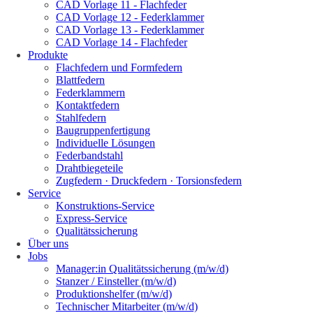
CAD Vorlage 11 - Flachfeder
CAD Vorlage 12 - Federklammer
CAD Vorlage 13 - Federklammer
CAD Vorlage 14 - Flachfeder
Produkte
Flachfedern und Formfedern
Blattfedern
Federklammern
Kontaktfedern
Stahlfedern
Baugruppenfertigung
Individuelle Lösungen
Federbandstahl
Drahtbiegeteile
Zugfedern · Druckfedern · Torsionsfedern
Service
Konstruktions-Service
Express-Service
Qualitätssicherung
Über uns
Jobs
Manager:in Qualitätssicherung (m/w/d)
Stanzer / Einsteller (m/w/d)
Produktionshelfer (m/w/d)
Technischer Mitarbeiter (m/w/d)