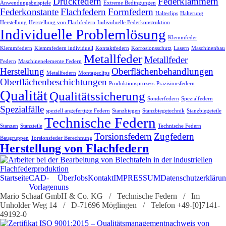
Druckfedern
Federklammern
Anwendungsbeispiele
Extreme Bedingungen
Federkonstante
Flachfedern
Formfedern
Halteclips
Halterung
Herstellung
Herstellung von Flachfedern
Individuelle Federkonstruktion
Individuelle Problemlösung
Klemmfeder
Klemmfedern
Klemmfedern individuell
Kontaktfedern
Korrosionsschutz
Lasern
Maschinenbau
Metallfeder
Metallfeder
Federn
Maschinenelemente Federn
Herstellung
Oberflächenbehandlungen
Metallfedern
Montageclips
Oberflächenbeschichtungen
Produktionsprozess
Präzisionsfedern
Qualität
Qualitätssicherung
Sonderfedern
Spezialfedern
Spezialfälle
speziell angefertigte Federn
Stanzbiegen
Stanzbiegetechnik
Stanzbiegeteile
Technische Federn
Stanzen
Stanzteile
Technische Federn
Torsionsfedern
Zugfedern
Baugruppen
Torsionsfeder Berechnung
Herstellung von Flachfedern
Startseite
CAD-
Über
Jobs
Kontakt
IMPRESSUM
Datenschutzerkläru
Vorlagen
uns
Mario Schaaf GmbH & Co. KG / Technische Federn / Im
Unholder Weg 14 / D-71696 Möglingen / Telefon +49-[0]7141-
49192-0