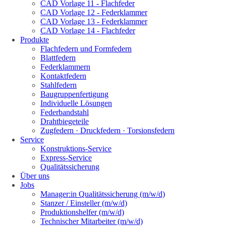
CAD Vorlage 11 - Flachfeder
CAD Vorlage 12 - Federklammer
CAD Vorlage 13 - Federklammer
CAD Vorlage 14 - Flachfeder
Produkte
Flachfedern und Formfedern
Blattfedern
Federklammern
Kontaktfedern
Stahlfedern
Baugruppenfertigung
Individuelle Lösungen
Federbandstahl
Drahtbiegeteile
Zugfedern · Druckfedern · Torsionsfedern
Service
Konstruktions-Service
Express-Service
Qualitätssicherung
Über uns
Jobs
Manager:in Qualitätssicherung (m/w/d)
Stanzer / Einsteller (m/w/d)
Produktionshelfer (m/w/d)
Technischer Mitarbeiter (m/w/d)