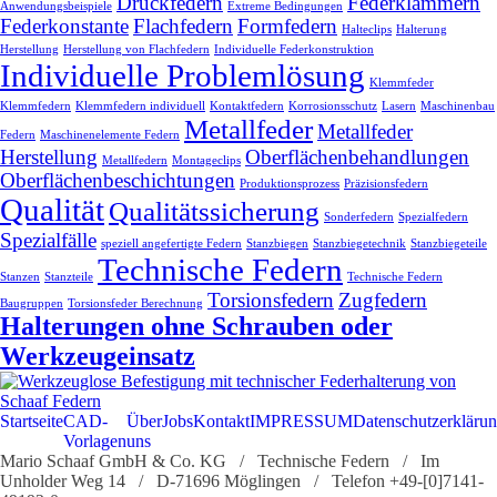
Druckfedern
Federklammern
Anwendungsbeispiele
Extreme Bedingungen
Federkonstante
Flachfedern
Formfedern
Halteclips
Halterung
Herstellung
Herstellung von Flachfedern
Individuelle Federkonstruktion
Individuelle Problemlösung
Klemmfeder
Klemmfedern
Klemmfedern individuell
Kontaktfedern
Korrosionsschutz
Lasern
Maschinenbau
Metallfeder
Metallfeder
Federn
Maschinenelemente Federn
Herstellung
Oberflächenbehandlungen
Metallfedern
Montageclips
Oberflächenbeschichtungen
Produktionsprozess
Präzisionsfedern
Qualität
Qualitätssicherung
Sonderfedern
Spezialfedern
Spezialfälle
speziell angefertigte Federn
Stanzbiegen
Stanzbiegetechnik
Stanzbiegeteile
Technische Federn
Stanzen
Stanzteile
Technische Federn
Torsionsfedern
Zugfedern
Baugruppen
Torsionsfeder Berechnung
Halterungen ohne Schrauben oder
Werkzeugeinsatz
Startseite
CAD-
Über
Jobs
Kontakt
IMPRESSUM
Datenschutzerkläru
Vorlagen
uns
Mario Schaaf GmbH & Co. KG / Technische Federn / Im
Unholder Weg 14 / D-71696 Möglingen / Telefon +49-[0]7141-